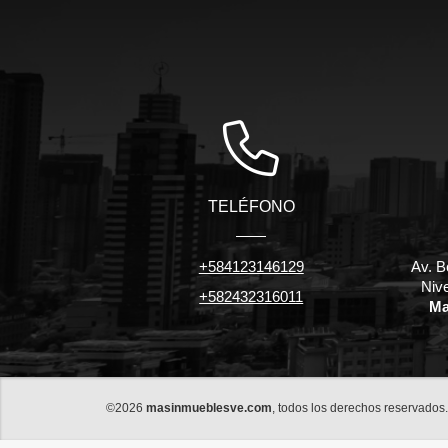
TELÉFONO
+584123146129
Av. B
Niv
+582432316011
Ma
©2026
masinmueblesve.com
, todos los derechos reservados.