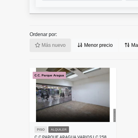
Ordenar por:
Más nuevo
Menor precio
May
C.C. Parque Aragua
PISO
ALQUILER
C.C PARQUE ARAGUA VARIOS LC 258