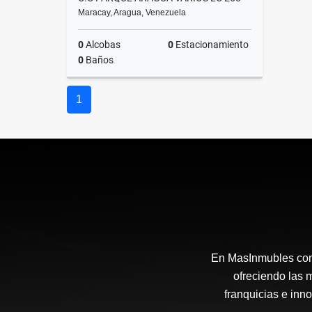
Maracay, Aragua, Venezuela
0
Alcobas
0
Estacionamiento
0
Baños
Precio
1
Consultar
En MasInmubles cont
ofreciendo las 
franquicias e inn