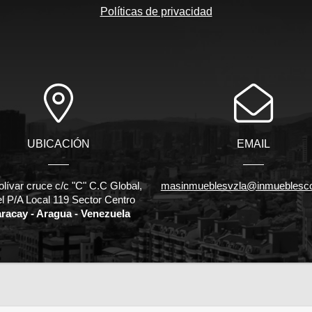
Políticas de privacidad
UBICACIÓN
EMAIL
olívar cruce c/c "C" C.C Global,
masinmueblesvzla@inmueblesc
el P/A Local 119 Sector Centro
racay - Aragua - Venezuela