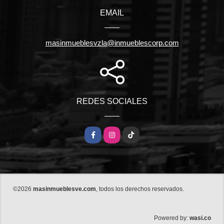
EMAIL
masinmueblesvzla@inmueblescorp.com
REDES SOCIALES
Facebook
Instagram
TikTok
©2026
masinmueblesve.com
, todos los derechos reservados.
wasi.co
Powered by: