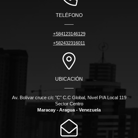
TELÉFONO
+584123146129
+582432316011
UBICACIÓN
Av. Bolívar cruce c/c "C" C.C Global, Nivel P/A Local 119
Sector Centro
Maracay - Aragua - Venezuela