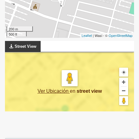
200 m
500 ft
Leaflet
| Wasi - ©
OpenStreetMap
Street View
Ver Ubicación
en
street view