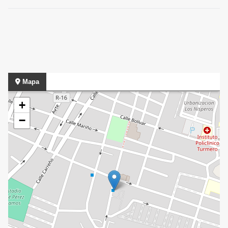
Mapa
+
−