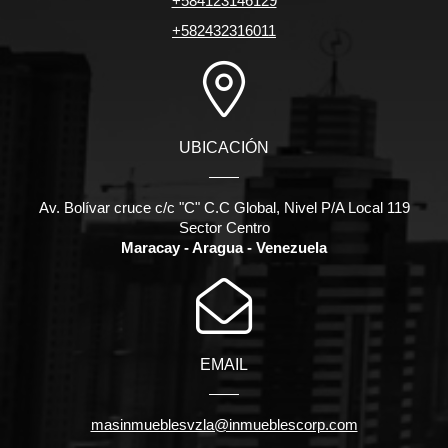
+584123146129
+582432316011
UBICACIÓN
Av. Bolívar cruce c/c "C" C.C Global, Nivel P/A Local 119
Sector Centro
Maracay - Aragua - Venezuela
EMAIL
masinmueblesvzla@inmueblescorp.com