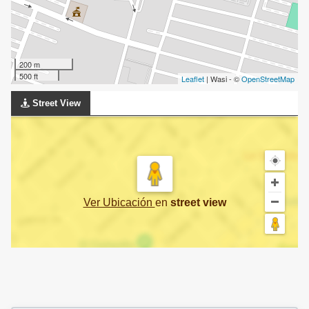
200 m
500 ft
Leaflet
| Wasi - ©
OpenStreetMap
Street View
Ver Ubicación
en
street view