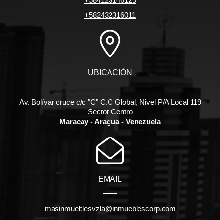
+584123146129
+582432316011
UBICACIÓN
Av. Bolívar cruce c/c "C" C.C Global, Nivel P/A Local 119
Sector Centro
Maracay - Aragua - Venezuela
EMAIL
masinmueblesvzla@inmueblescorp.com