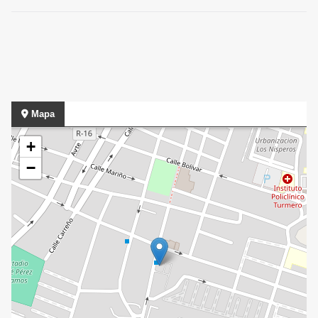
Mapa
+
−