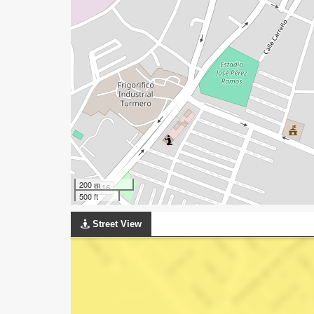
200 m
500 ft
Street View