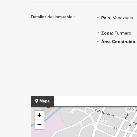
Detalles del inmueble :
País:
Venezuela
Zona:
Turmero
Área Construida:
Mapa
+
−