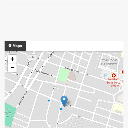
Mapa
+
−