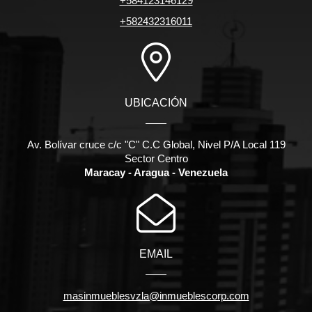
+584123146129
+582432316011
UBICACIÓN
Av. Bolívar cruce c/c "C" C.C Global, Nivel P/A Local 119
Sector Centro
Maracay - Aragua - Venezuela
EMAIL
masinmueblesvzla@inmueblescorp.com