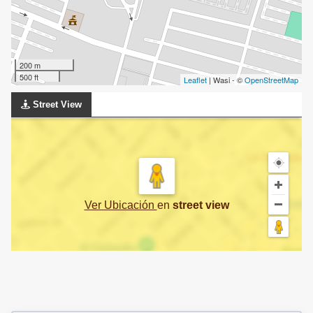
200 m
500 ft
Leaflet
| Wasi - ©
OpenStreetMap
Street View
Ver Ubicación
en
street view