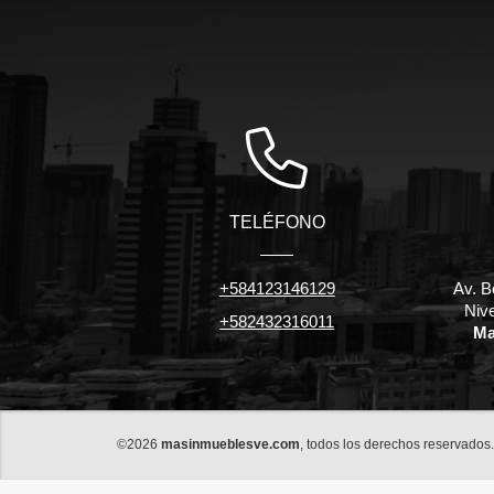
TELÉFONO
+584123146129
Av. B
Niv
+582432316011
Ma
©2026
masinmueblesve.com
, todos los derechos reservados.