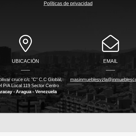
Políticas de privacidad
UBICACIÓN
EMAIL
olívar cruce c/c "C" C.C Global,
masinmueblesvzla@inmueblesc
el P/A Local 119 Sector Centro
racay - Aragua - Venezuela