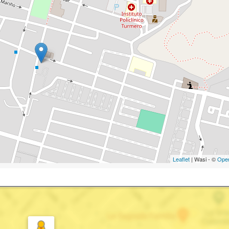
Leaflet
| Wasi - ©
Ope