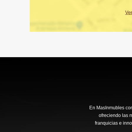
Ve
En MasInmubles cont
ofreciendo las 
franquicias e inn