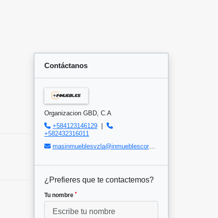
Contáctanos
Organizacion GBD, C.A
+584123146129
|
+582432316011
masinmueblesvzla@inmueblescorp.com
¿Prefieres que te contactemos?
*
Tu nombre