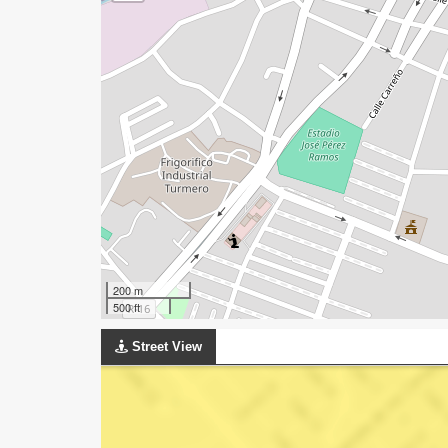
200 m
500 ft
Street View