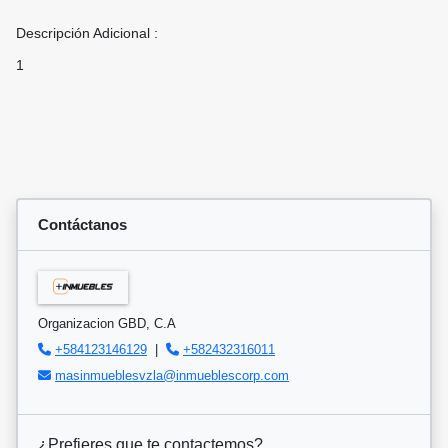
Descripción Adicional :
1
Contáctanos
Organizacion GBD, C.A
+584123146129
|
+582432316011
masinmueblesvzla@inmueblescorp.com
¿Prefieres que te contactemos?