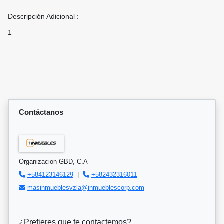
Descripción Adicional :
1
Contáctanos
Organizacion GBD, C.A
+584123146129
|
+582432316011
masinmueblesvzla@inmueblescorp.com
¿Prefieres que te contactemos?