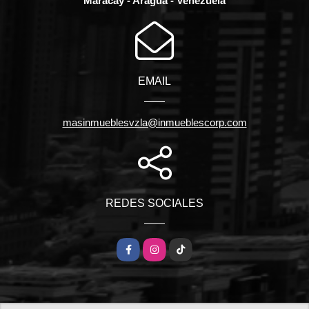
Maracay - Aragua - Venezuela
EMAIL
masinmueblesvzla@inmueblescorp.com
REDES SOCIALES
Facebook
Instagram
TikTok