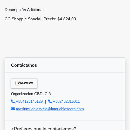
Descripción Adicional :
CC Shoppin Spacial Precio: $4.824,00
Contáctanos
Organizacion GBD, C.A
+584123146129
|
+582432316011
masinmueblesvzla@inmueblescorp.com
¿Prefieres que te contactemos?