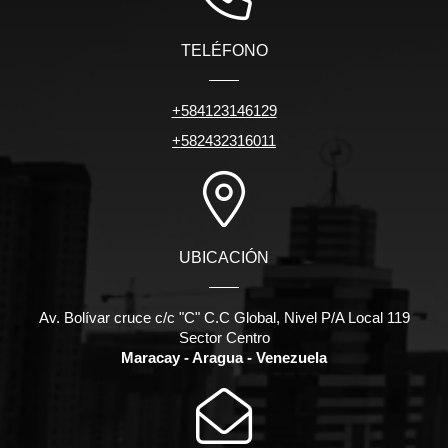
TELÉFONO
+584123146129
+582432316011
UBICACIÓN
Av. Bolívar cruce c/c "C" C.C Global, Nivel P/A Local 119
Sector Centro
Maracay - Aragua - Venezuela