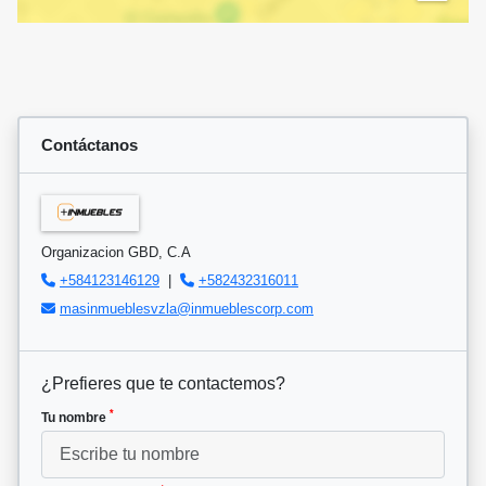
Contáctanos
Organizacion GBD, C.A
+584123146129
|
+582432316011
masinmueblesvzla@inmueblescorp.com
¿Prefieres que te contactemos?
*
Tu nombre