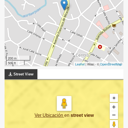
200 m
500 ft
Leaflet
| Wasi - ©
OpenStreetMap
Street View
Ver Ubicación
en
street view