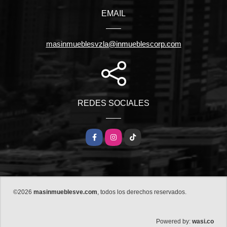
EMAIL
masinmueblesvzla@inmueblescorp.com
REDES SOCIALES
Facebook
Instagram
TikTok
©2026
masinmueblesve.com
, todos los derechos reservados.
wasi.co
Powered by: