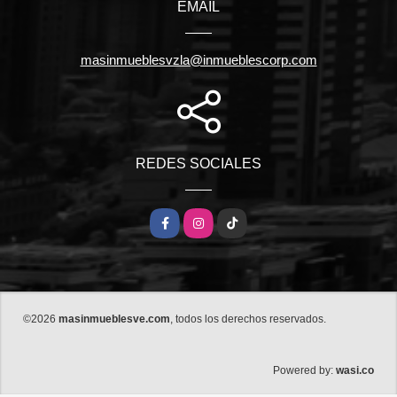
EMAIL
masinmueblesvzla@inmueblescorp.com
REDES SOCIALES
Facebook
Instagram
TikTok
©2026
masinmueblesve.com
, todos los derechos reservados.
wasi.co
Powered by: