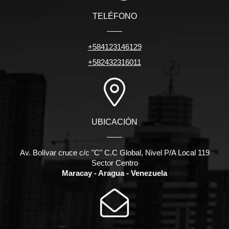
TELÉFONO
+584123146129
+582432316011
UBICACIÓN
Av. Bolívar cruce c/c "C" C.C Global, Nivel P/A Local 119
Sector Centro
Maracay - Aragua - Venezuela