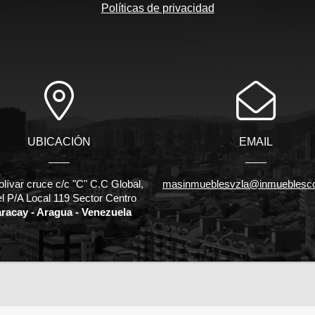
Políticas de privacidad
UBICACIÓN
EMAIL
olívar cruce c/c "C" C.C Global,
masinmueblesvzla@inmueblesc
el P/A Local 119 Sector Centro
racay - Aragua - Venezuela