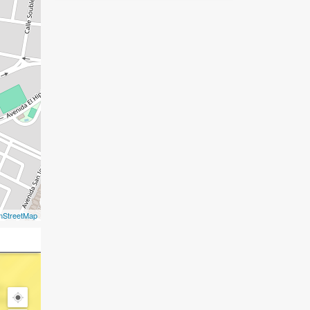
nStreetMap