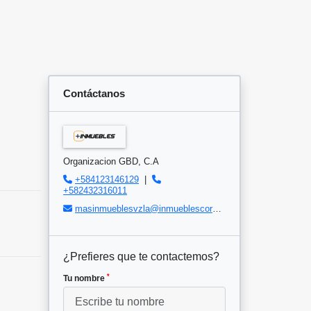
Contáctanos
Organizacion GBD, C.A
+584123146129
|
+582432316011
masinmueblesvzla@inmueblescorp.com
¿Prefieres que te contactemos?
*
Tu nombre