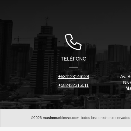
TELÉFONO
+584123146129
Av. B
Niv
+582432316011
Ma
©2026
masinmueblesve.com
, todos los derechos reservados.