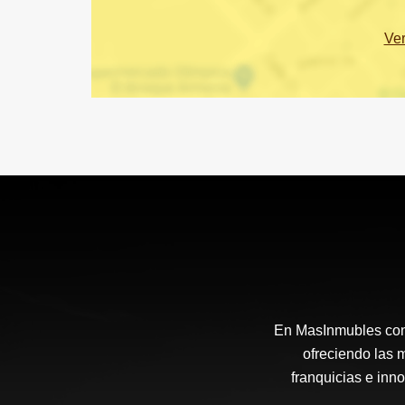
Ve
En MasInmubles cont
ofreciendo las 
franquicias e inn