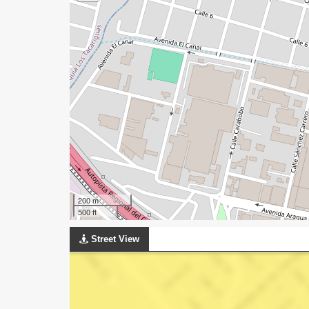
200 m
500 ft
Street View