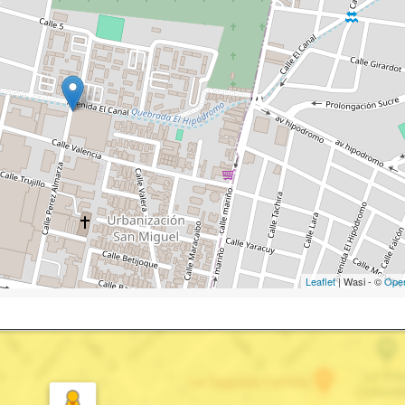
Leaflet
| Wasi - ©
Ope