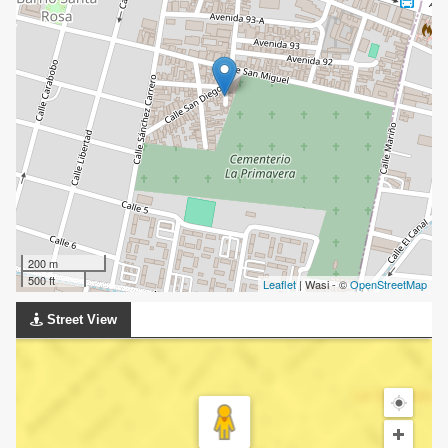
200 m
500 ft
Leaflet
| Wasi - ©
OpenStreetMap
Street View