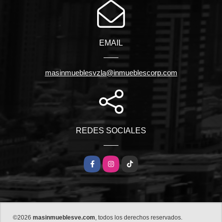
EMAIL
masinmueblesvzla@inmueblescorp.com
REDES SOCIALES
Facebook
Instagram
TikTok
©2026
masinmueblesve.com
, todos los derechos reservados.