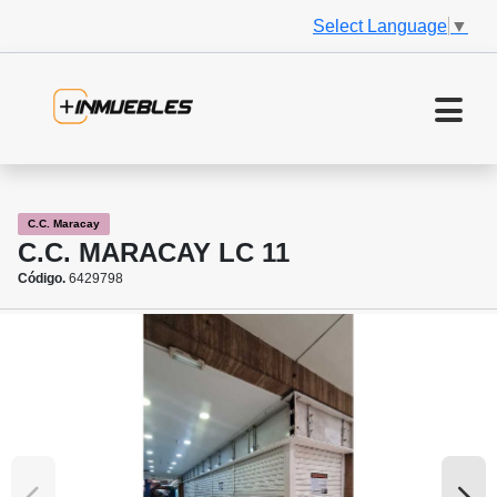
Select Language
▼
C.C. Maracay
C.C. MARACAY LC 11
Código.
6429798