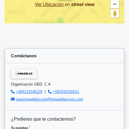
Ver Ubicación
en
street view
Contáctanos
Organizacion GBD, C.A
+584123146129
|
+582432316011
masinmueblesvzla@inmueblescorp.com
¿Prefieres que te contactemos?
*
Tu nombre