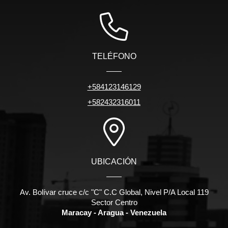
TELÉFONO
+584123146129
+582432316011
UBICACIÓN
Av. Bolívar cruce c/c "C" C.C Global, Nivel P/A Local 119
Sector Centro
Maracay - Aragua - Venezuela