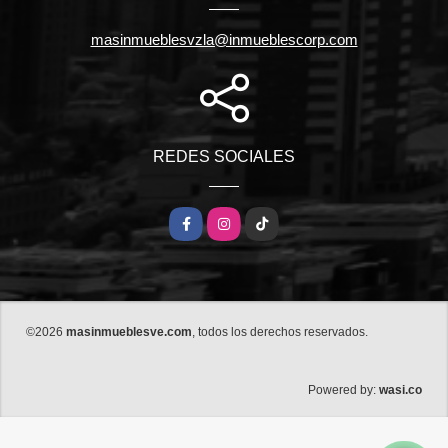
masinmueblesvzla@inmueblescorp.com
REDES SOCIALES
Facebook
Instagram
TikTok
©2026
masinmueblesve.com
, todos los derechos reservados.
wasi.co
Powered by: