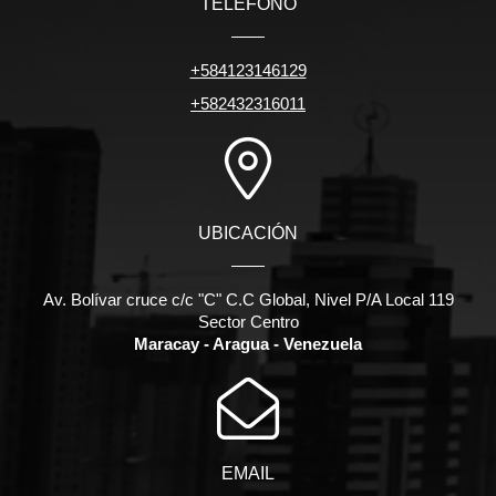
TELÉFONO
+584123146129
+582432316011
UBICACIÓN
Av. Bolívar cruce c/c "C" C.C Global, Nivel P/A Local 119
Sector Centro
Maracay - Aragua - Venezuela
EMAIL