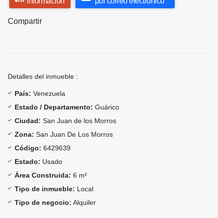
información
por correo electrónico
Compartir
Detalles del inmueble :
País:
Venezuela
Estado / Departamento:
Guárico
Ciudad:
San Juan de los Morros
Zona:
San Juan De Los Morros
Código:
6429639
Estado:
Usado
Área Construida:
6 m²
Tipo de inmueble:
Local
Tipo de negocio:
Alquiler