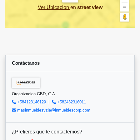
Ver Ubicación
en
street view
Contáctanos
Organizacion GBD, C.A
+584123146129
|
+582432316011
masinmueblesvzla@inmueblescorp.com
¿Prefieres que te contactemos?