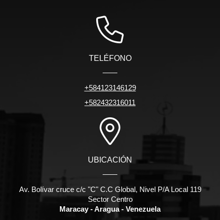
TELÉFONO
+584123146129
+582432316011
UBICACIÓN
Av. Bolívar cruce c/c "C" C.C Global, Nivel P/A Local 119
Sector Centro
Maracay - Aragua - Venezuela