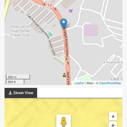
200 m
500 ft
Leaflet
| Wasi - ©
OpenStreetMap
Street View