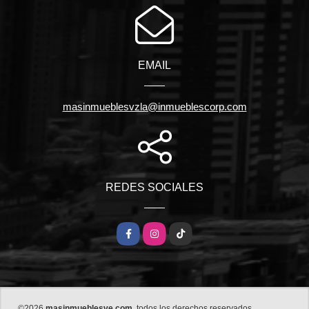
EMAIL
masinmueblesvzla@inmueblescorp.com
REDES SOCIALES
Facebook
Instagram
TikTok
©2026
masinmueblesve.com
, todos los derechos reservados.