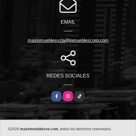
EMAIL
masinmueblesvzla@inmueblescorp.com
REDES SOCIALES
Facebook
Instagram
TikTok
©2026
masinmueblesve.com
, todos los derechos reservados.