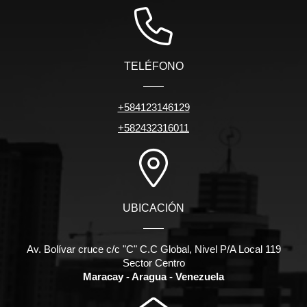
TELÉFONO
+584123146129
+582432316011
UBICACIÓN
Av. Bolívar cruce c/c "C" C.C Global, Nivel P/A Local 119
Sector Centro
Maracay - Aragua - Venezuela