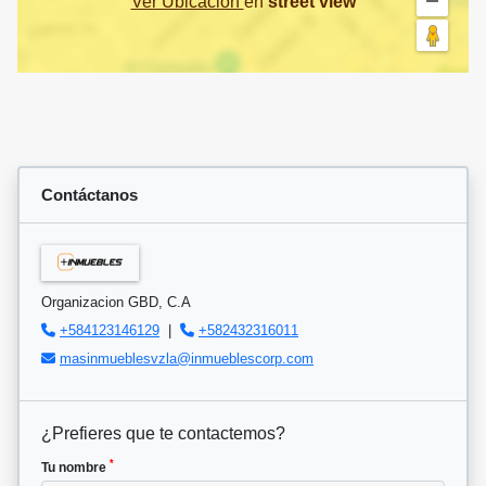
Ver Ubicación
en
street view
Contáctanos
Organizacion GBD, C.A
+584123146129
|
+582432316011
masinmueblesvzla@inmueblescorp.com
¿Prefieres que te contactemos?
*
Tu nombre