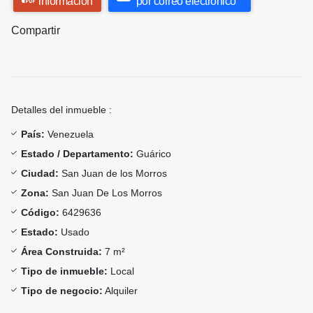
información
por correo electrónico
Compartir
Detalles del inmueble :
País:
Venezuela
Estado / Departamento:
Guárico
Ciudad:
San Juan de los Morros
Zona:
San Juan De Los Morros
Código:
6429636
Estado:
Usado
Área Construida:
7 m²
Tipo de inmueble:
Local
Tipo de negocio:
Alquiler