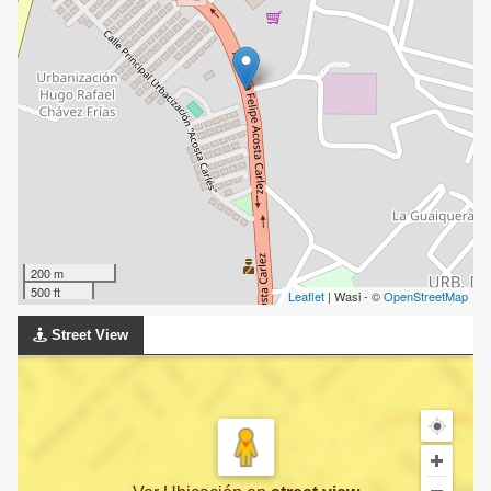
200 m
500 ft
Leaflet
| Wasi - ©
OpenStreetMap
Street View