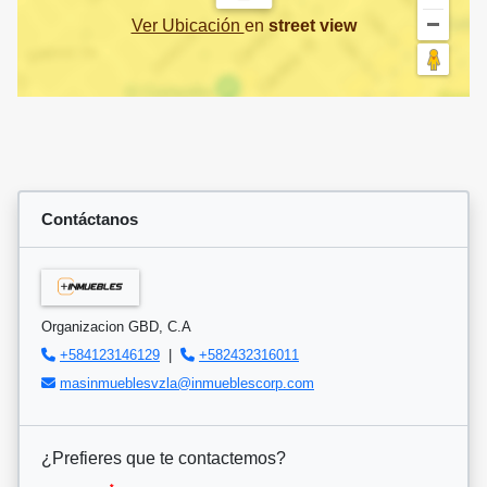
Ver Ubicación
en
street view
Contáctanos
Organizacion GBD, C.A
+584123146129
|
+582432316011
masinmueblesvzla@inmueblescorp.com
¿Prefieres que te contactemos?