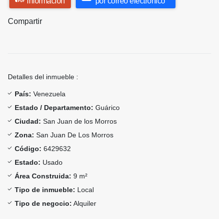
información
por correo electrónico
Compartir
Detalles del inmueble :
País:
Venezuela
Estado / Departamento:
Guárico
Ciudad:
San Juan de los Morros
Zona:
San Juan De Los Morros
Código:
6429632
Estado:
Usado
Área Construida:
9 m²
Tipo de inmueble:
Local
Tipo de negocio:
Alquiler