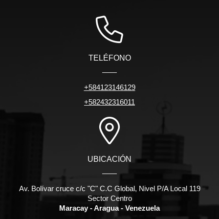
TELÉFONO
+584123146129
+582432316011
UBICACIÓN
Av. Bolívar cruce c/c "C" C.C Global, Nivel P/A Local 119
Sector Centro
Maracay - Aragua - Venezuela