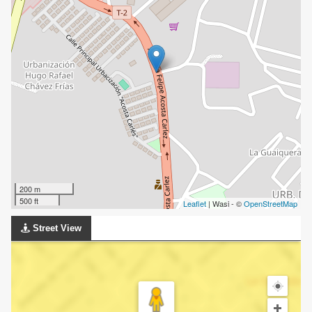
200 m
500 ft
Leaflet
| Wasi - ©
OpenStreetMap
Street View