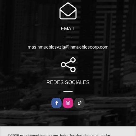
EMAIL
masinmueblesvzla@inmueblescorp.com
REDES SOCIALES
Facebook
Instagram
TikTok
©2026
masinmueblesve.com
, todos los derechos reservados.