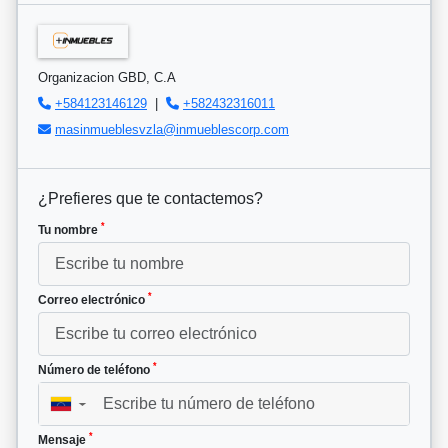
Organizacion GBD, C.A
+584123146129
|
+582432316011
masinmueblesvzla@inmueblescorp.com
¿Prefieres que te contactemos?
*
Tu nombre
*
Correo electrónico
*
Número de teléfono
▼
*
Mensaje