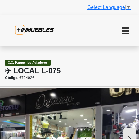
Select Language
▼
C.C. Parque los Aviadores
✈️ LOCAL L-075
Código.
6734026