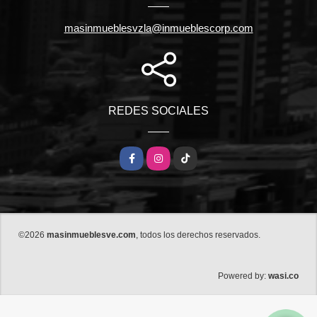
masinmueblesvzla@inmueblescorp.com
REDES SOCIALES
Facebook
Instagram
TikTok
©2026
masinmueblesve.com
, todos los derechos reservados.
wasi.co
Powered by: