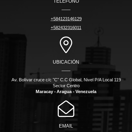
TELÉFONO
+584123146129
+582432316011
UBICACIÓN
Av. Bolívar cruce c/c "C" C.C Global, Nivel P/A Local 119
Sector Centro
Maracay - Aragua - Venezuela
EMAIL