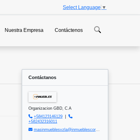
Select Language
▼
Nuestra Empresa
Contáctenos
Contáctanos
Organizacion GBD, C.A
+584123146129
|
+582432316011
masinmueblesvzla@inmueblescorp.com