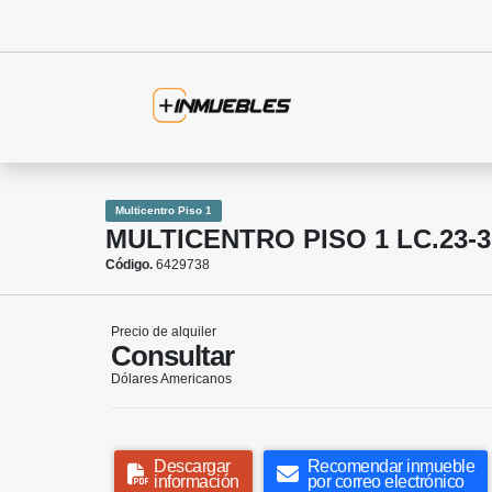
Multicentro Piso 1
MULTICENTRO PISO 1 LC.23-3
Código.
6429738
Precio de alquiler
Consultar
Dólares Americanos
Descargar
Recomendar inmueble
información
por correo electrónico