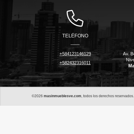
TELÉFONO
+584123146129
Av. B
Niv
+582432316011
Ma
©2026
masinmueblesve.com
, todos los derechos reservados.