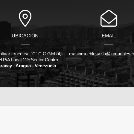
UBICACIÓN
EMAIL
olívar cruce c/c "C" C.C Global,
masinmueblesvzla@inmueblesc
el P/A Local 119 Sector Centro
racay - Aragua - Venezuela