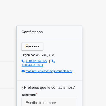
Contáctanos
Organizacion GBD, C.A
+584123146129
|
+582432316011
masinmueblesvzla@inmueblescorp.com
¿Prefieres que te contactemos?
*
Tu nombre