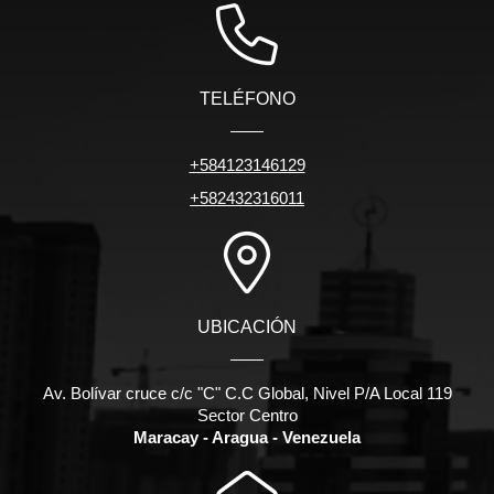
TELÉFONO
+584123146129
+582432316011
UBICACIÓN
Av. Bolívar cruce c/c "C" C.C Global, Nivel P/A Local 119
Sector Centro
Maracay - Aragua - Venezuela