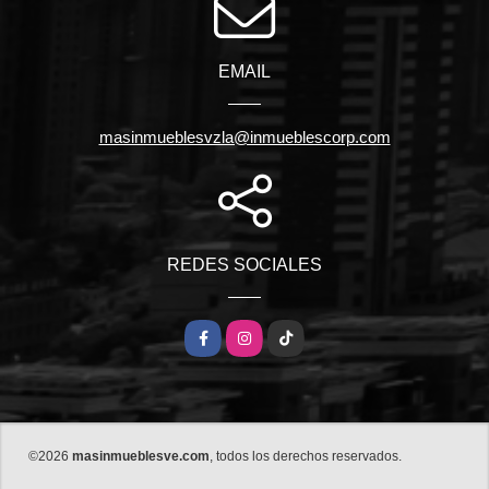
EMAIL
masinmueblesvzla@inmueblescorp.com
REDES SOCIALES
Facebook
Instagram
TikTok
©2026
masinmueblesve.com
, todos los derechos reservados.