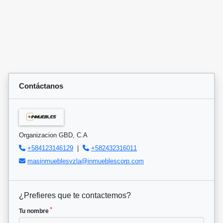
Contáctanos
Organizacion GBD, C.A
+584123146129
|
+582432316011
masinmueblesvzla@inmueblescorp.com
¿Prefieres que te contactemos?
*
Tu nombre