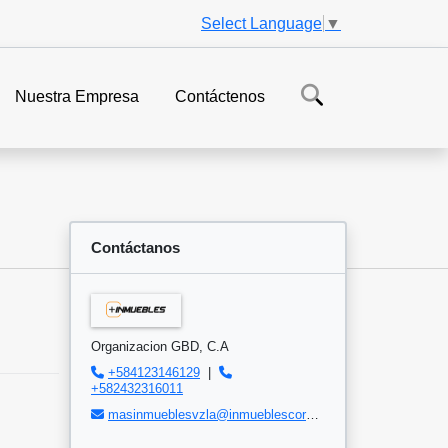
Select Language
▼
Nuestra Empresa
Contáctenos
Contáctanos
Organizacion GBD, C.A
+584123146129
|
+582432316011
masinmueblesvzla@inmueblescorp.com