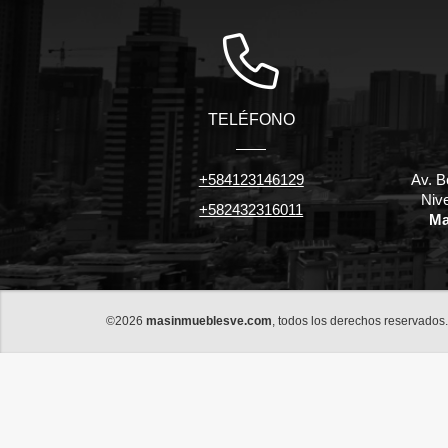
TELÉFONO
+584123146129
Av. B
Niv
+582432316011
Ma
©2026
masinmueblesve.com
, todos los derechos reservados.