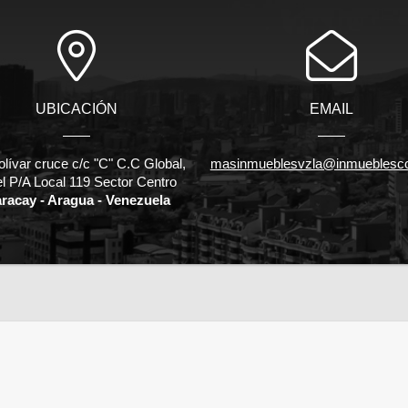
UBICACIÓN
EMAIL
olívar cruce c/c "C" C.C Global,
masinmueblesvzla@inmueblesc
el P/A Local 119 Sector Centro
racay - Aragua - Venezuela