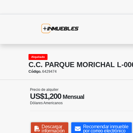
Alquilado
C.C. PARQUE MORICHAL L-00
Código.
6429474
Precio de alquiler
US$1,200
Mensual
Dólares Americanos
Descargar
Recomendar inmueble
información
por correo electrónico