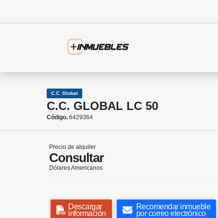
C.C. Global
C.C. GLOBAL LC 50
Código.
6429364
Precio de alquiler
Consultar
Dólares Americanos
Descargar
Recomendar inmueble
información
por correo electrónico