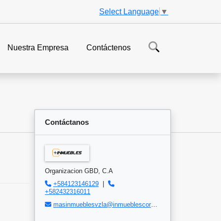
Select Language
▼
Nuestra Empresa
Contáctenos
Contáctanos
Organizacion GBD, C.A
+584123146129
|
+582432316011
masinmueblesvzla@inmueblescorp.com