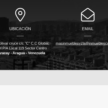
UBICACIÓN
EMAIL
olívar cruce c/c "C" C.C Global,
masinmueblesvzla@inmueblesc
el P/A Local 119 Sector Centro
racay - Aragua - Venezuela