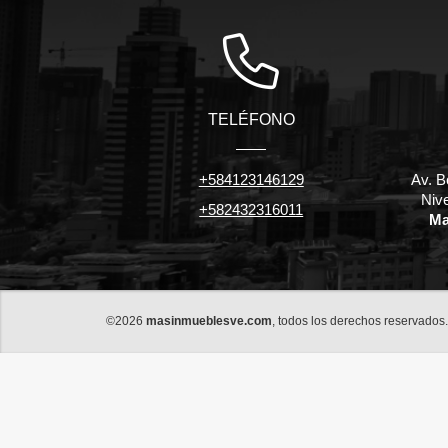
TELÉFONO
+584123146129
Av. B
Niv
+582432316011
Ma
©2026
masinmueblesve.com
, todos los derechos reservados.