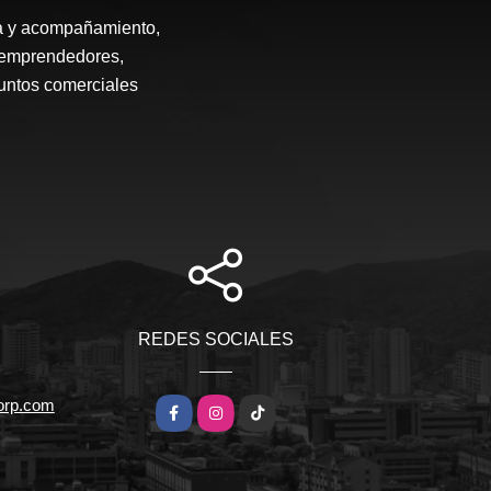
ía y acompañamiento,
, emprendedores,
puntos comerciales
REDES SOCIALES
orp.com
Facebook
Instagram
TikTok