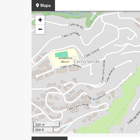
Mapa
+
−
200 m
500 ft