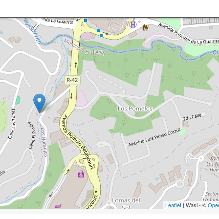
Leaflet
| Wasi - ©
Ope