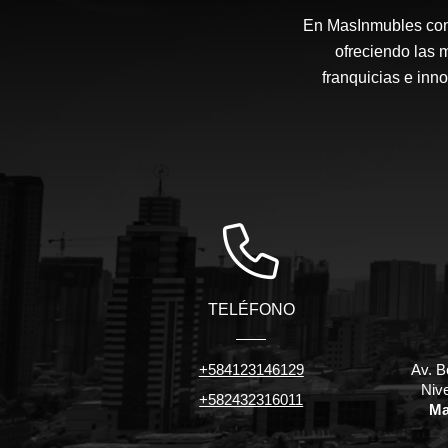
En MasInmubles cont
ofreciendo las 
franquicias e inn
TELÉFONO
+584123146129
Av. B
Niv
+582432316011
Ma