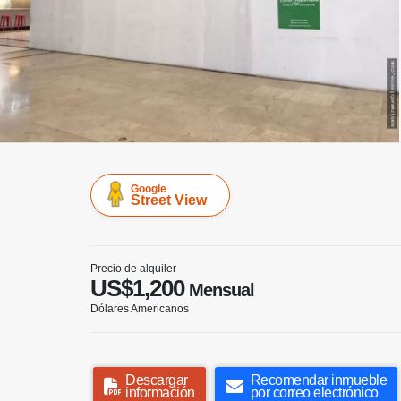
Google
Street View
Precio de alquiler
US$1,200
Mensual
Dólares Americanos
Descargar
Recomendar inmueble
información
por correo electrónico