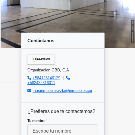
Contáctanos
Organizacion GBD, C.A
+584123146129
|
+582432316011
masinmueblesvzla@inmueblescorp.com
¿Prefieres que te contactemos?
*
Tu nombre