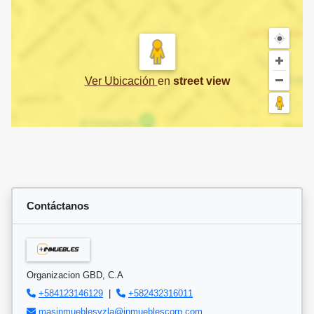
Ver Ubicación
en
street view
Contáctanos
Organizacion GBD, C.A
+584123146129
|
+582432316011
masinmueblesvzla@inmueblescorp.com