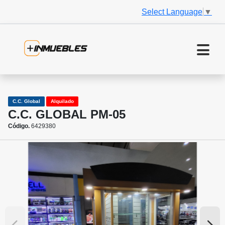
Select Language
▼
C.C. Global
Alquilado
C.C. GLOBAL PM-05
Código.
6429380