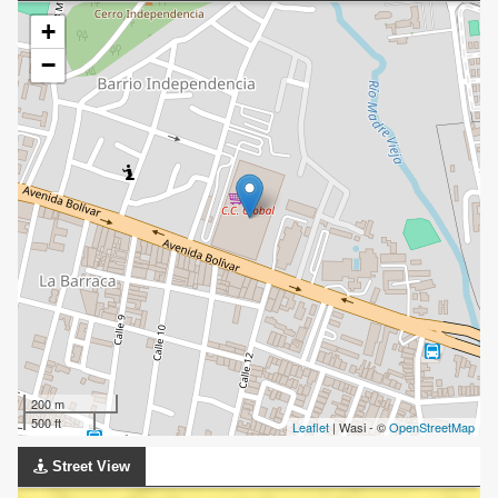
+
−
200 m
500 ft
Leaflet
| Wasi - ©
OpenStreetMap
Street View