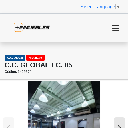
Select Language
▼
C.C. Global
Alquilado
C.C. GLOBAL LC. 85
Código.
6429371