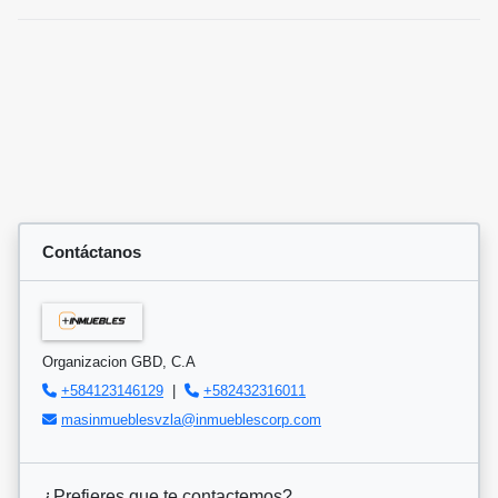
Contáctanos
Organizacion GBD, C.A
+584123146129
|
+582432316011
masinmueblesvzla@inmueblescorp.com
¿Prefieres que te contactemos?