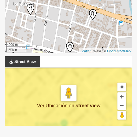
200 m
500 ft
Leaflet
| Wasi - ©
OpenStreetMap
Street View
Ver Ubicación
en
street view