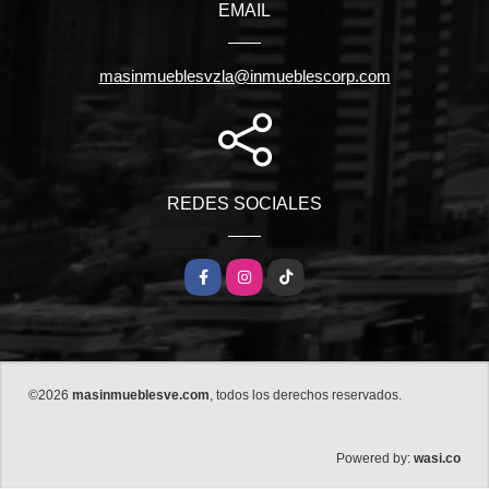
EMAIL
masinmueblesvzla@inmueblescorp.com
REDES SOCIALES
Facebook
Instagram
TikTok
©2026
masinmueblesve.com
, todos los derechos reservados.
wasi.co
Powered by: