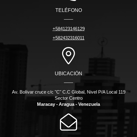
TELÉFONO
+584123146129
+582432316011
UBICACIÓN
Av. Bolívar cruce c/c "C" C.C Global, Nivel P/A Local 119
Sector Centro
Maracay - Aragua - Venezuela