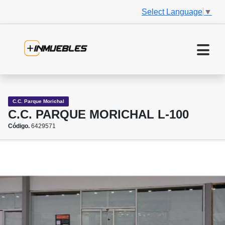
Select Language
▼
C.C. Parque Morichal
C.C. PARQUE MORICHAL L-100
Código.
6429571