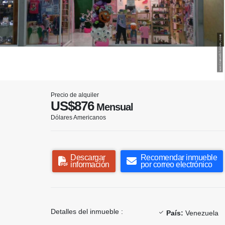
Precio de alquiler
US$876
Mensual
Dólares Americanos
Descargar
Recomendar inmueble
información
por correo electrónico
Detalles del inmueble :
País:
Venezuela