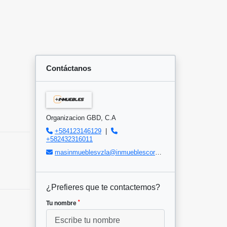
Contáctanos
Organizacion GBD, C.A
+584123146129
|
+582432316011
masinmueblesvzla@inmueblescorp.com
¿Prefieres que te contactemos?
*
Tu nombre