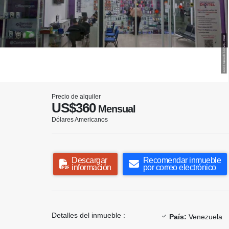
Precio de alquiler
US$360
Mensual
Dólares Americanos
Descargar
Recomendar inmueble
información
por correo electrónico
Detalles del inmueble :
País:
Venezuela