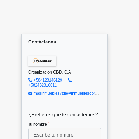
Contáctanos
Organizacion GBD, C.A
+584123146129
|
+582432316011
masinmueblesvzla@inmueblescorp.com
¿Prefieres que te contactemos?
*
Tu nombre