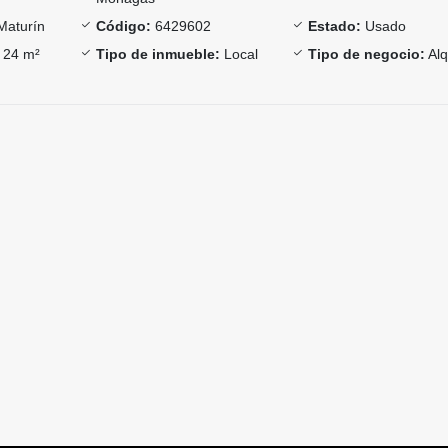
Maturín
Código:
6429602
Estado:
Usado
24 m²
Tipo de inmueble:
Local
Tipo de negocio:
Alq