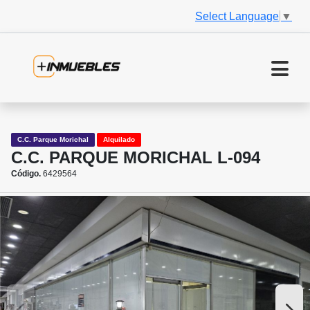
Select Language
▼
C.C. Parque Morichal
Alquilado
C.C. PARQUE MORICHAL L-094
Código.
6429564