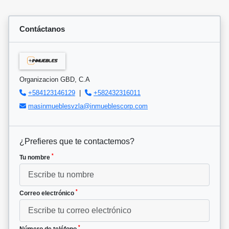
Contáctanos
Organizacion GBD, C.A
+584123146129
|
+582432316011
masinmueblesvzla@inmueblescorp.com
¿Prefieres que te contactemos?
*
Tu nombre
*
Correo electrónico
*
Número de teléfono