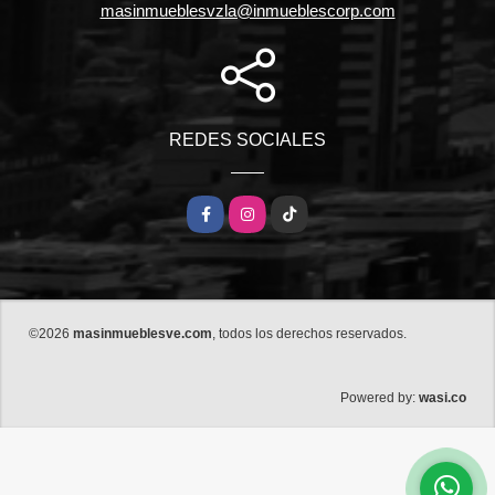
masinmueblesvzla@inmueblescorp.com
REDES SOCIALES
Facebook
Instagram
TikTok
©2026
masinmueblesve.com
, todos los derechos reservados.
wasi.co
Powered by: