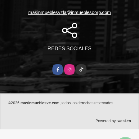
masinmueblesvzla@inmueblescorp.com
REDES SOCIALES
Facebook
Instagram
TikTok
©2026
masinmueblesve.com
, todos los derechos reservados.
wasi.co
Powered by: