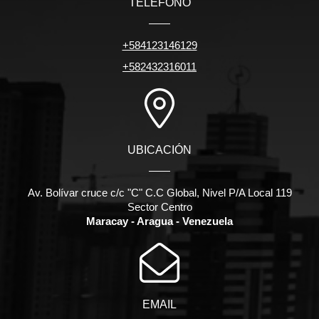
TELÉFONO
+584123146129
+582432316011
UBICACIÓN
Av. Bolívar cruce c/c "C" C.C Global, Nivel P/A Local 119
Sector Centro
Maracay - Aragua - Venezuela
EMAIL