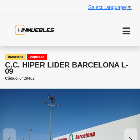
Select Language
▼
Barcelona
Alquilado
C.C. HIPER LIDER BARCELONA L-
09
Código.
6429402