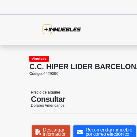
Alquilado
C.C. HIPER LIDER BARCELON
Código.
6429390
Precio de alquiler
Consultar
Dólares Americanos
Descargar
Recomendar inmueble
información
por correo electrónico