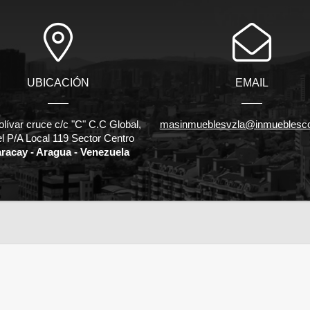
UBICACIÓN
EMAIL
olívar cruce c/c "C" C.C Global,
masinmueblesvzla@inmueblesc
el P/A Local 119 Sector Centro
racay - Aragua - Venezuela