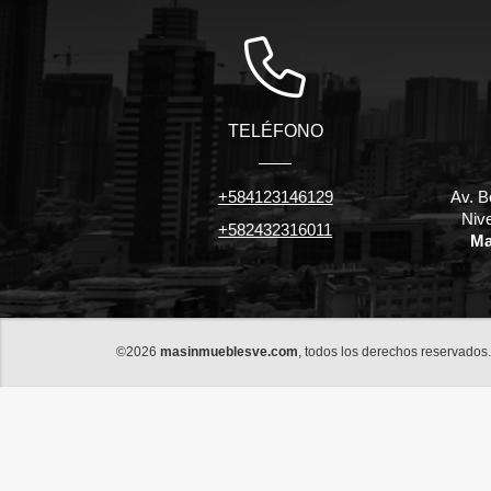
TELÉFONO
+584123146129
Av. B
Niv
+582432316011
Ma
©2026
masinmueblesve.com
, todos los derechos reservados.