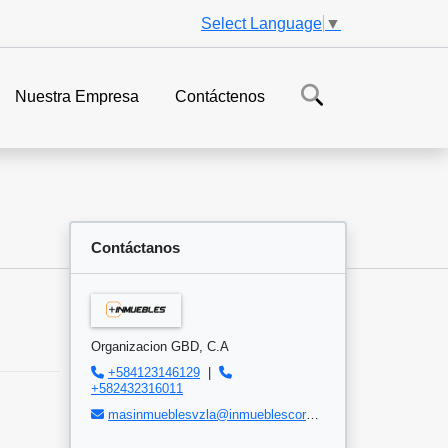
Select Language
▼
Nuestra Empresa
Contáctenos
Contáctanos
Organizacion GBD, C.A
+584123146129
|
+582432316011
masinmueblesvzla@inmueblescorp.com