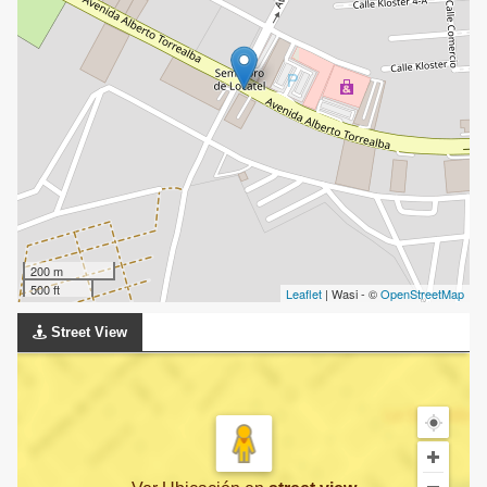
200 m
500 ft
Leaflet
| Wasi - ©
OpenStreetMap
Street View