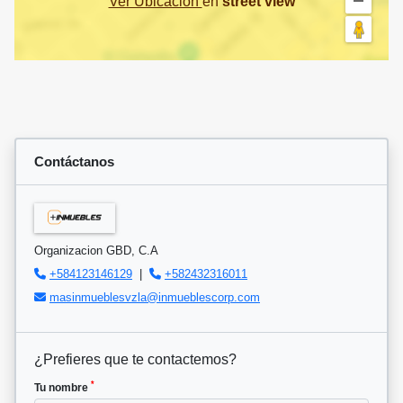
Ver Ubicación
en
street view
Contáctanos
Organizacion GBD, C.A
+584123146129
|
+582432316011
masinmueblesvzla@inmueblescorp.com
¿Prefieres que te contactemos?
*
Tu nombre