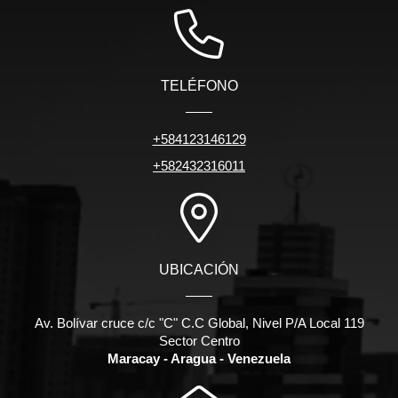
TELÉFONO
+584123146129
+582432316011
UBICACIÓN
Av. Bolívar cruce c/c "C" C.C Global, Nivel P/A Local 119
Sector Centro
Maracay - Aragua - Venezuela