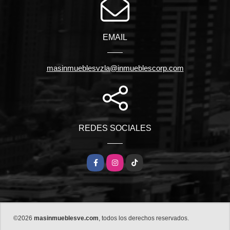
EMAIL
masinmueblesvzla@inmueblescorp.com
REDES SOCIALES
Facebook
Instagram
TikTok
©2026
masinmueblesve.com
, todos los derechos reservados.