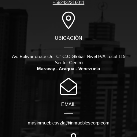
+582432316011
UBICACIÓN
Av. Bolívar cruce c/c "C" C.C Global, Nivel P/A Local 119
Sector Centro
Maracay - Aragua - Venezuela
EMAIL
masinmueblesvzla@inmueblescorp.com